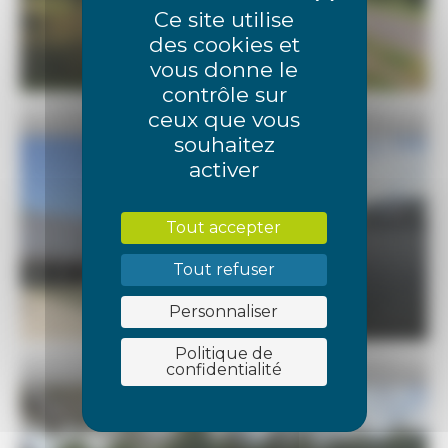
Ce site utilise
des cookies et
vous donne le
contrôle sur
Parking « Parc des Iles »
Accès parking / salle
ceux que vous
souhaitez
activer
Tout accepter
Tout refuser
Personnaliser
Politique de
Salle
Accès livraisons / artistes
confidentialité